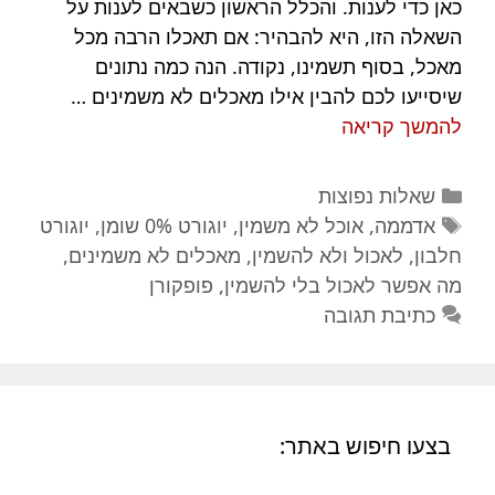
כאן כדי לענות. והכלל הראשון כשבאים לענות על
השאלה הזו, היא להבהיר: אם תאכלו הרבה מכל
מאכל, בסוף תשמינו, נקודה. הנה כמה נתונים
שיסייעו לכם להבין אילו מאכלים לא משמינים …
אוכל
להמשך קריאה
לא
משמין:
קטגוריות
שאלות נפוצות
יש
תגיות
אדממה
,
אוכל לא משמין
,
יוגורט 0% שומן
,
יוגורט
דבר
חלבון
,
לאכול ולא להשמין
,
מאכלים לא משמינים
,
כזה?
מה אפשר לאכול בלי להשמין
,
פופקורן
אילו
כתיבת תגובה
מאכלים
לא
משמינים?
בצעו חיפוש באתר: