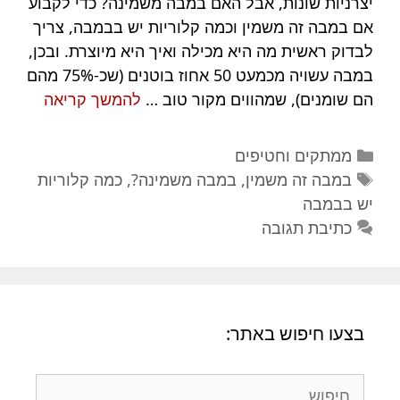
יצרניות שונות, אבל האם במבה משמינה? כדי לקבוע
אם במבה זה משמין וכמה קלוריות יש בבמבה, צריך
לבדוק ראשית מה היא מכילה ואיך היא מיוצרת. ובכן,
במבה עשויה מכמעט 50 אחוז בוטנים (שכ-75% מהם
במבה
הם שומנים), שמהווים מקור טוב …
להמשך קריאה
משמינה
האם
קטגוריות
ממתקים וחטיפים
במבה
תגיות
במבה זה משמין
,
במבה משמינה?
,
כמה קלוריות
זה
יש בבמבה
משמין?
כתיבת תגובה
בצעו חיפוש באתר:
חיפוש: